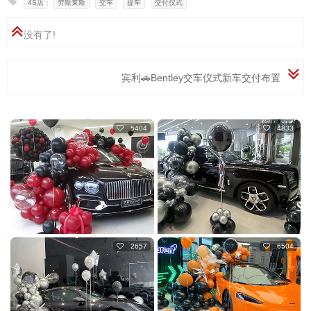
4S店
,
劳斯莱斯
,
交车
,
提车
,
交付仪式
没有了!
宾利🚗Bentley交车仪式新车交付布置
5404
4833
2657
6504