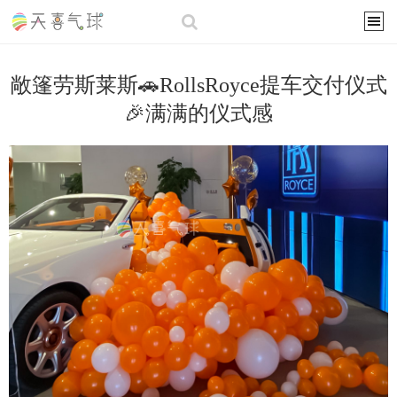
敞篷劳斯莱斯🚗RollsRoyce提车交付仪式
🎉满满的仪式感