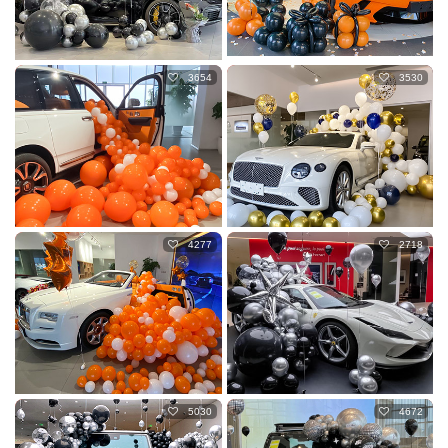
3654
3530
4277
2718
5030
4672