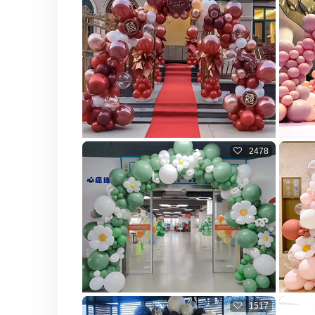
2478
1517