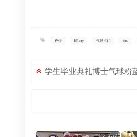
户外
,
tiffany
,
气球拱门
,
ins
,
学生毕业典礼博士气球粉
2593