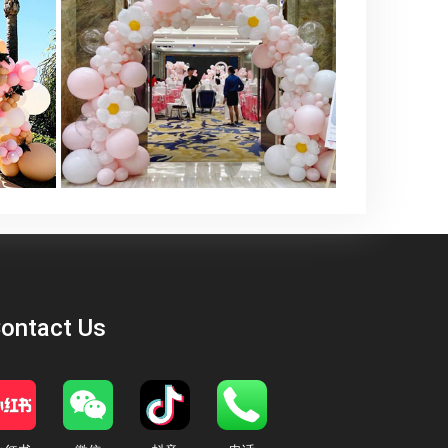
ontact Us