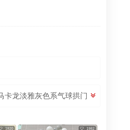
马卡龙淡雅灰色系气球拱门
1820
1982