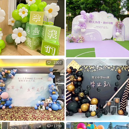
2307
1759