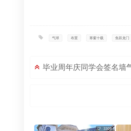
气球
,
布置
,
寒窗十载
,
鱼跃龙门
毕业周年庆同学会签名墙
3309