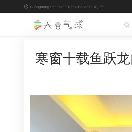
Guangdong Shenzhen Tianxi Balloon Co., Ltd.
寒窗十载鱼跃龙