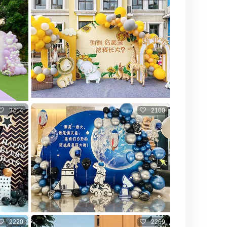
3414
2100
2220
2269