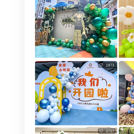
1973
1717