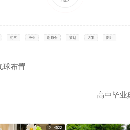
2308
,
初三
,
毕业
,
谢师会
,
策划
,
方案
,
图片
气球布置
高中毕业
4522