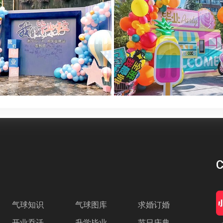
C
气球知识
气球图库
求婚订婚
开业乔迁
升学毕业
节日庆典