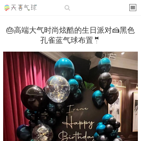
🎂高端大气时尚炫酷的生日派对🍰黑色
孔雀蓝气球布置🤵