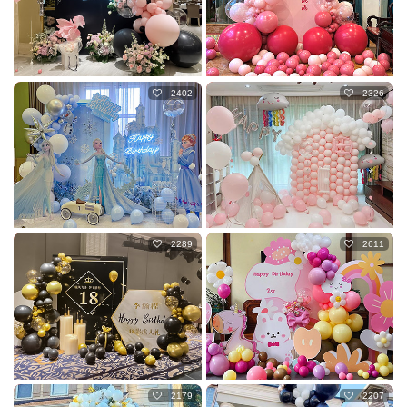
2402
2326
2289
2611
2179
2207