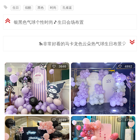
生日
,
炫酷
,
黑色
,
时尚
,
孔雀蓝
银黑色气球个性时尚🎵生日会场布置
🎠非常好看的马卡龙色云朵热气球生日布景🎈
3646
4892
3749
3756