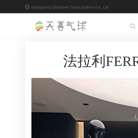
Guangdong Shenzhen Tianxi Balloon Co., Ltd.
法拉利FER