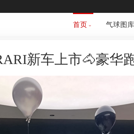
首页
气球图
RARI新车上市🐴豪华