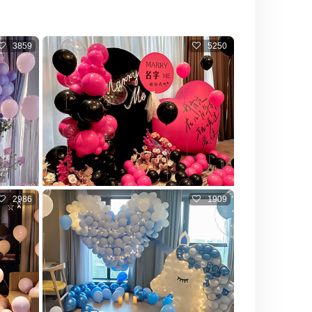
3859
5250
2986
1909