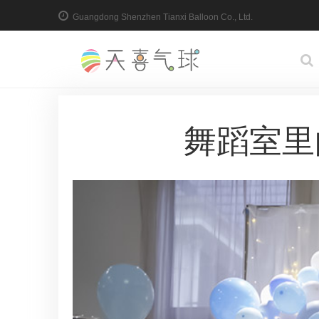
Guangdong Shenzhen Tianxi Balloon Co., Ltd.
舞蹈室里