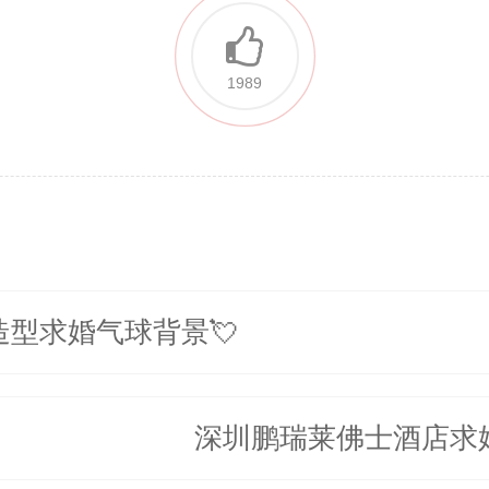
1989
型求婚气球背景💘
深圳鹏瑞莱佛士酒店求