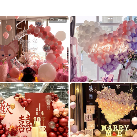
3982
2295