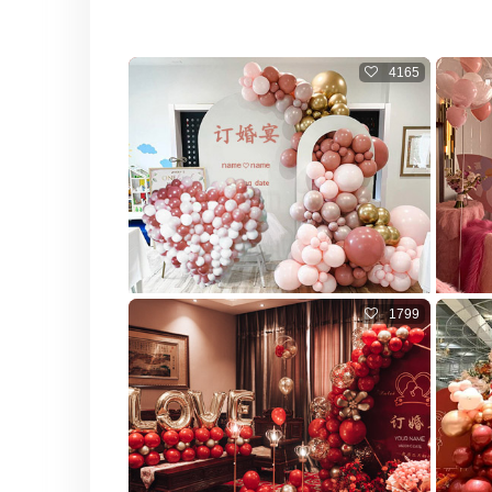
4165
1799