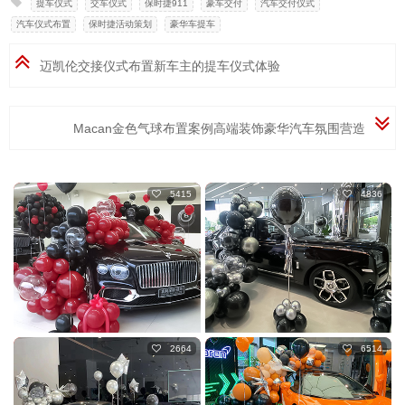
提车仪式
,
交车仪式
,
保时捷911
,
豪车交付
,
汽车交付仪式
,
汽车仪式布置
,
保时捷活动策划
,
豪华车提车
迈凯伦交接仪式布置新车主的提车仪式体验
Macan金色气球布置案例高端装饰豪华汽车氛围营造
5415
4836
2664
6514