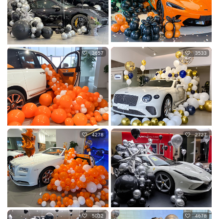
3657
3533
4278
2727
5032
4678