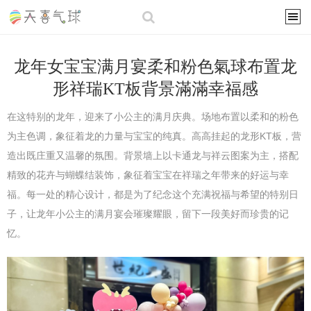
龙年女宝宝满月宴柔和粉色氣球布置龙
形祥瑞KT板背景滿滿幸福感
在这特别的龙年，迎来了小公主的满月庆典。场地布置以柔和的粉色
为主色调，象征着龙的力量与宝宝的纯真。高高挂起的龙形KT板，营
造出既庄重又温馨的氛围。背景墙上以卡通龙与祥云图案为主，搭配
精致的花卉与蝴蝶结装饰，象征着宝宝在祥瑞之年带来的好运与幸
福。每一处的精心设计，都是为了纪念这个充满祝福与希望的特别日
子，让龙年小公主的满月宴会璀璨耀眼，留下一段美好而珍贵的记
忆。