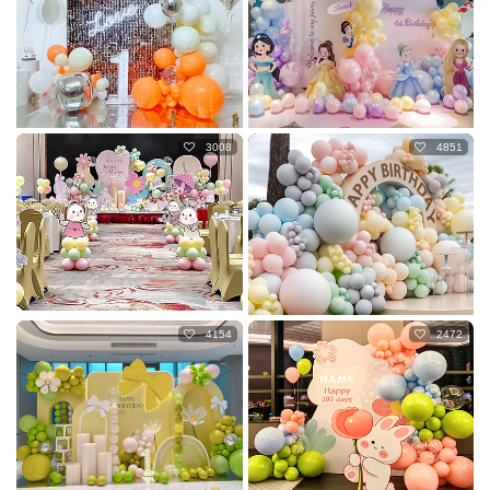
3008
4851
4154
2472