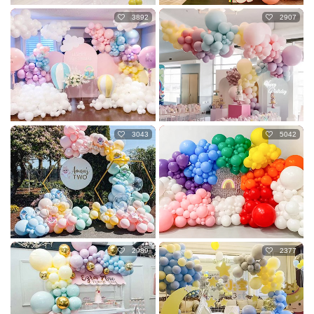
3892
2907
3043
5042
2989
2377