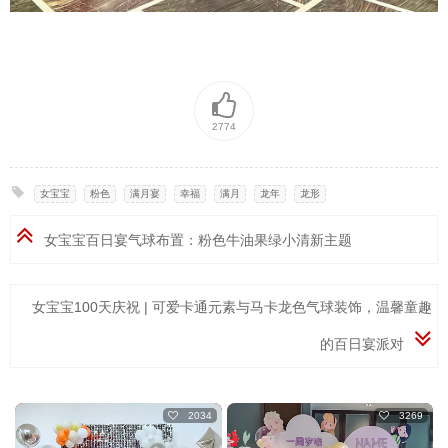
2774
女宝宝
,
粉色
,
满月宴
,
幸福
,
满月
,
龙年
,
龙形
女宝宝百日宴气球布置：粉色牛油果绿小清新主题
女宝宝100天庆祝 | 可爱卡通元素与马卡龙色气球装饰，温馨童趣
的百日宴派对
2034
3269