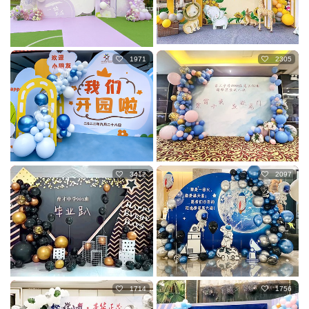
1971
2305
3412
2097
1714
1756