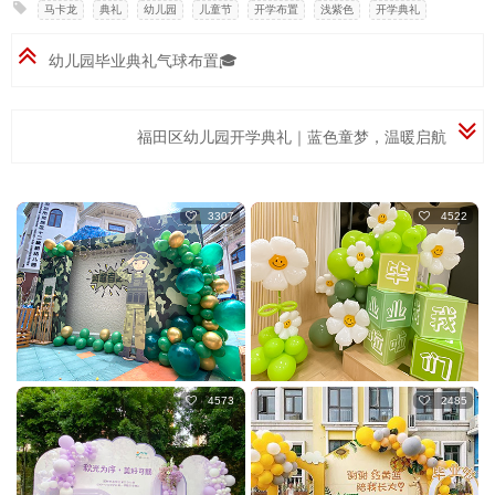
马卡龙
,
典礼
,
幼儿园
,
儿童节
,
开学布置
,
浅紫色
,
开学典礼
幼儿园毕业典礼气球布置🎓
福田区幼儿园开学典礼｜蓝色童梦，温暖启航
3307
4522
4573
2485