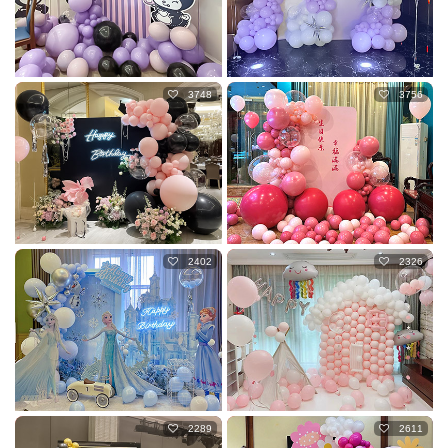
3748
3756
2402
2326
2289
2611