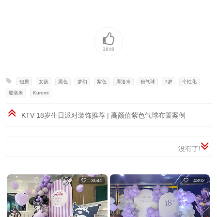
3646
包房
,
女孩
,
黑色
,
梦幻
,
紫色
,
库洛米
,
粉气球
,
7岁
,
个性化
,
酷洛米
,
Kuromi
KTV 18岁生日派对装饰推荐 | 高颜值紫色气球布置案例
没有了!
3645
4892