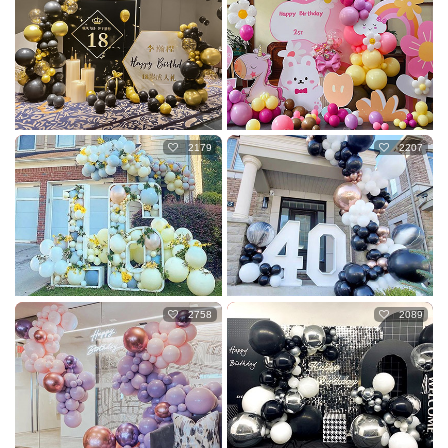
2179
2207
2758
2089