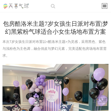
包房酷洛米主题7岁女孩生日派对布置|梦
幻黑紫粉气球适合小女生场地布置方案
本次7岁女孩生日派对布置以<酷洛米主题>为灵感，采用黑色、紫色
与浅粉色为主色调，融合俏皮与梦幻元素，完美适配包房场地布置需
求。