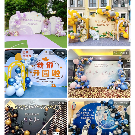
4579
2494
1976
2314
3419
2102