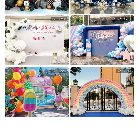
1719
1761
2223
2271