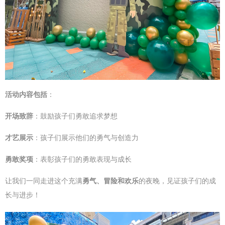
活动内容包括
：
开场致辞
：鼓励孩子们勇敢追求梦想
才艺展示
：孩子们展示他们的勇气与创造力
勇敢奖项
：表彰孩子们的勇敢表现与成长
让我们一同走进这个充满
勇气、冒险和欢乐
的夜晚，见证孩子们的成
长与进步！