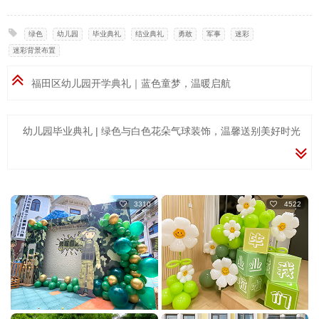
绿色
,
幼儿园
,
毕业典礼
,
结业典礼
,
勇敢
,
军事
,
迷彩
,
迷彩背景布置
福田区幼儿园开学典礼｜蓝色童梦，温暖启航
幼儿园毕业典礼 | 绿色与白色花朵气球装饰，温馨送别美好时光
3310
4522