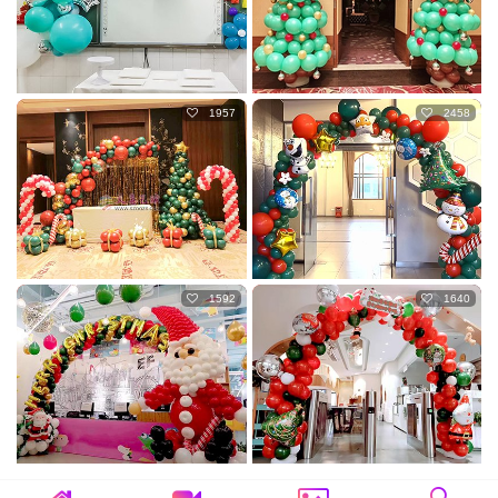
1957
2458
1592
1640