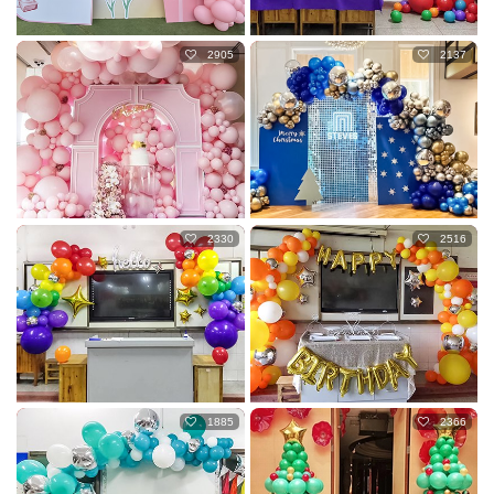
2905
2137
2330
2516
1885
2366