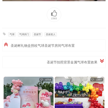
1593
气球
,
气球拱门
,
圣诞节
,
圣诞老人
圣诞树礼物盒拐杖气球圣诞节房间气球布置
圣诞节拍照背景金属气球布置效果
4754
1897