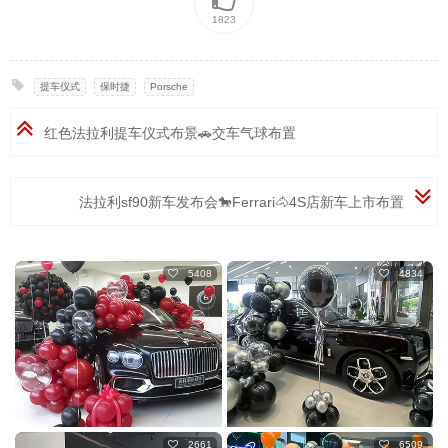
1823
提车仪式
,
保时捷
,
Porsche
红色法拉利提车仪式布景🚗交车气球布置
法拉利sf90新车发布会🐎Ferrari🐴4S店新车上市布置
5408
4834
2661
6509